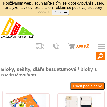
Používáním webu souhlasíte s tím, že k poskytování služeb,
analýze návštěvnosti a cílení reklam se používají soubory
cookie.
0.00 Kč
Bloky, sešity, diáře bezdatumové / bloky s
rozdružovačem