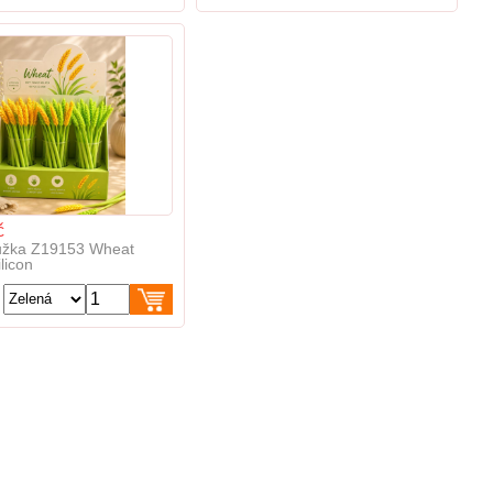
č
užka Z19153 Wheat
licon