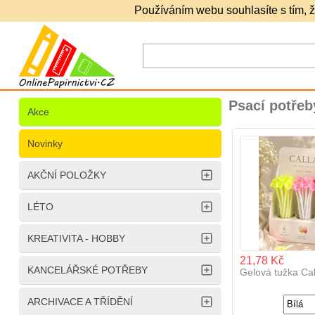
Používáním webu souhlasíte s tím, ž
Psací potřeby
Akce
Novinky
AKČNÍ POLOŽKY
LÉTO
KREATIVITA - HOBBY
21,78 Kč
KANCELÁŘSKÉ POTŘEBY
Gelová tužka Cal
ARCHIVACE A TŘÍDĚNÍ