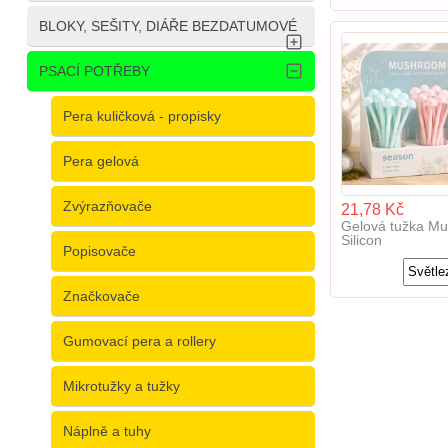
BLOKY, SEŠITY, DIÁŘE BEZDATUMOVÉ
PSACÍ POTŘEBY
Pera kuličková - propisky
Pera gelová
Zvýrazňovače
21,78 Kč
Gelová tužka M
Silicon
Popisovače
Značkovače
Gumovací pera a rollery
Mikrotužky a tužky
Náplně a tuhy