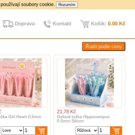
 používají soubory cookie.
Doprava
Kontakt
Košík:
0.00 Kč
č
21,78 Kč
užka Girl Heart 0,5mm
Gelová tužka Hippocampus
0.5mm Silicon